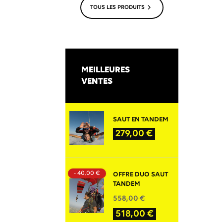

TOUS LES PRODUITS
MEILLEURES
VENTES
SAUT EN TANDEM
PRIX
279,00 €
- 40,00 €
OFFRE DUO SAUT
TANDEM
PRIX
PRIX
558,00 €
DE
518,00 €