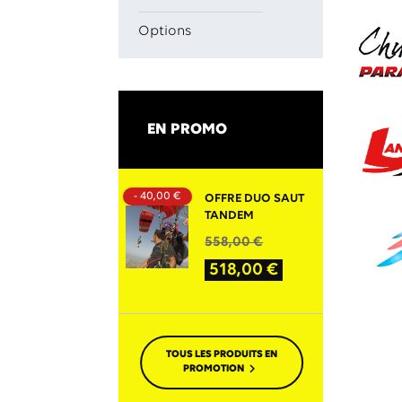
Options
EN PROMO
- 40,00 €
OFFRE DUO SAUT
TANDEM
PRIX
PRIX
558,00 €
DE
518,00 €
BASE
TOUS LES PRODUITS EN

PROMOTION