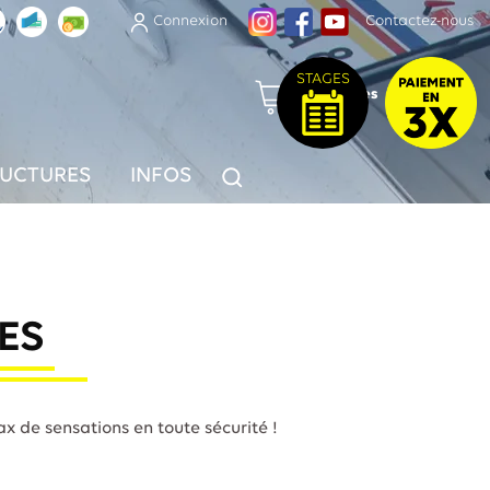
Connexion
Contactez-nous
STAGES
(0) articles
Panier
RUCTURES
INFOS
ES
x de sensations en toute sécurité !