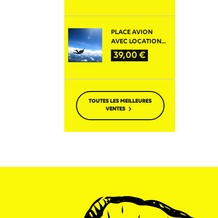
BASE
PLACE AVION
AVEC LOCATION...
PRIX
39,00 €
TOUTES LES MEILLEURES

VENTES