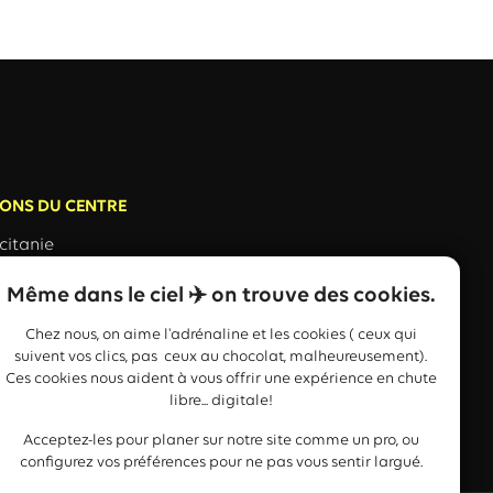
ONS DU CENTRE
citanie
Plaine de Conilhac
IGNAN-CORBIERES
Même dans le ciel ✈️ on trouve des cookies.
Chez nous, on aime l'adrénaline et les cookies ( ceux qui
40
suivent vos clics, pas ceux au chocolat, malheureusement).
Ces cookies nous aident à vous offrir une expérience en chute
ve-occitanie.com
libre... digitale!
Acceptez-les pour planer sur notre site comme un pro, ou
configurez vos préférences pour ne pas vous sentir largué.